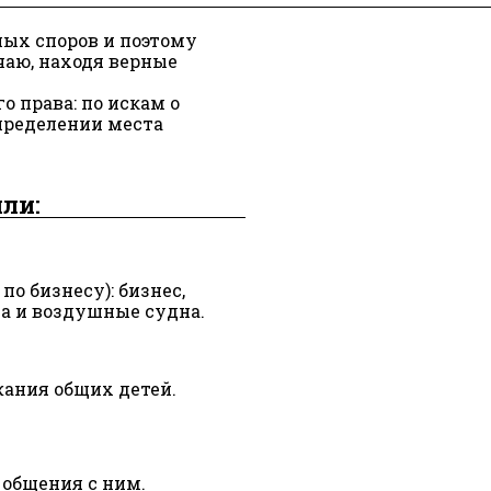
ых споров и поэтому
аю, находя верные
 права: по искам о
пределении места
ли:
по бизнесу): бизнес,
ва и воздушные судна.
ания общих детей.
 общения с ним.