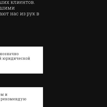
ших клиентов.
нашими
ют нас из рук в
нозначно
ой юридической
ем и
- рекомендую