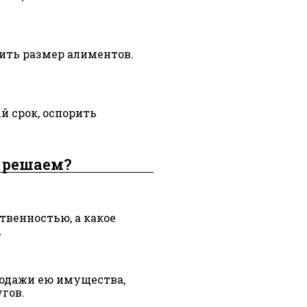
ить размер алиментов.
й срок, оспорить
 решаем?
твенностью, а какое
.
родажи ею имущества,
гов.