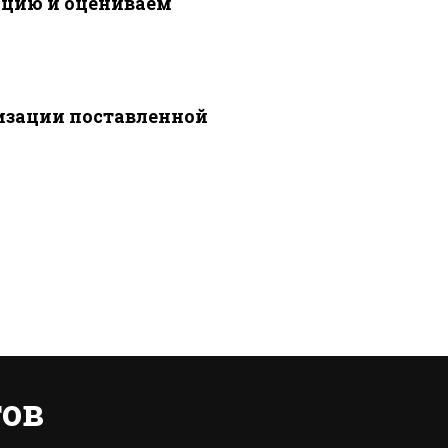
ацию и оцениваем
изации поставленной
ов