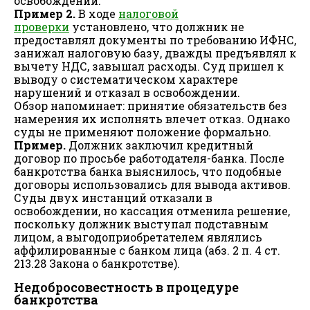
освобождении.
Пример 2.
В ходе
налоговой
проверки
установлено, что должник не
предоставлял документы по требованию ИФНС,
занижал налоговую базу, дважды предъявлял к
вычету НДС, завышал расходы. Суд пришел к
выводу о систематическом характере
нарушений и отказал в освобождении.
Обзор напоминает: принятие обязательств без
намерения их исполнять влечет отказ. Однако
суды не применяют положение формально.
Пример.
Должник заключил кредитный
договор по просьбе работодателя-банка. После
банкротства банка выяснилось, что подобные
договоры использовались для вывода активов.
Суды двух инстанций отказали в
освобождении, но кассация отменила решение,
поскольку должник выступал подставным
лицом, а выгодоприобретателем являлись
аффилированные с банком лица (абз. 2 п. 4 ст.
213.28 Закона о банкротстве).
Недобросовестность в процедуре
банкротства